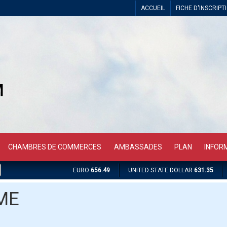
ACCUEIL
FICHE D'INSCRIPT
CHAMBRES DE COMMERCES
AMBASSADES
PLAN
INFOR
EURO
656.49
UNITED STATE DOLLAR
631.35
ME