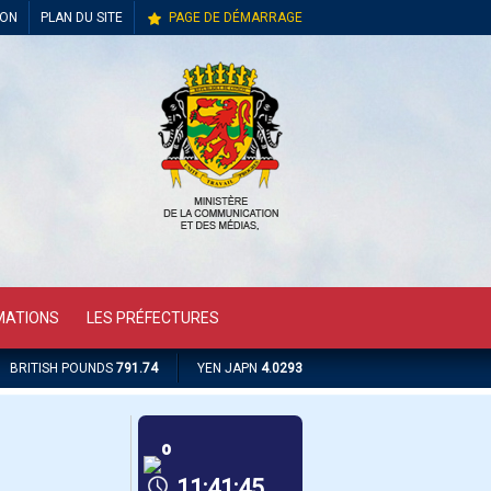
ION
PLAN DU SITE
PAGE DE DÉMARRAGE
MATIONS
LES PRÉFECTURES
BRITISH POUNDS
791.74
YEN JAPN
4.0293
º
11:41:45