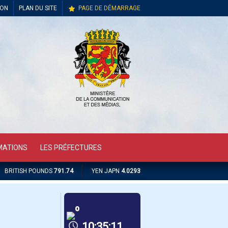
ION
PLAN DU SITE
PAGE DE DÉMARRAGE
MATIONS
LES PRÉFECTURES
BRITISH POUNDS
791.74
YEN JAPN
4.0293
º
10:35:11