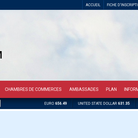
ACCUEIL
FICHE D'INSCRIPT
CHAMBRES DE COMMERCES
AMBASSADES
PLAN
INFOR
EURO
656.49
UNITED STATE DOLLAR
631.35