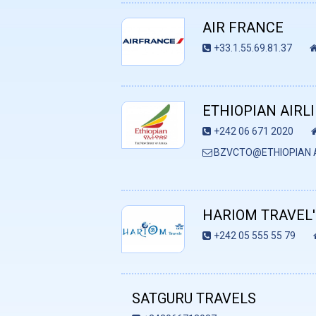
AIR FRANCE
+33.1.55.69.81.37
ETHIOPIAN AIRL
+242 06 671 2020
BZVCTO@ETHIOPIAN A
HARIOM TRAVEL'
+242 05 555 55 79
SATGURU TRAVELS