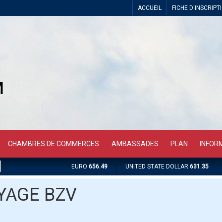
ACCUEIL
FICHE D'INSCRIPT
CHAMBRES DE COMMERCES
AMBASSADES
PLAN
INFOR
EURO
656.49
UNITED STATE DOLLAR
631.35
YAGE BZV