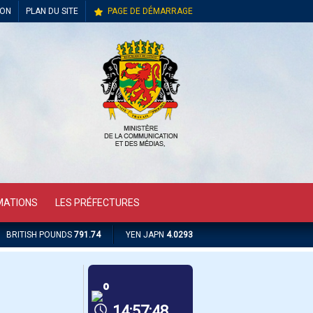
ION
PLAN DU SITE
PAGE DE DÉMARRAGE
MATIONS
LES PRÉFECTURES
BRITISH POUNDS
791.74
YEN JAPN
4.0293
º
14:57:48