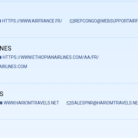
HTTPS://WWW.AIRFRANCE.FR/
REPCONGO@WEBSUPPORTAIRF
INES
HTTPS://WWW.ETHIOPIANAIRLINES.COM/AA/FR/
IRLINES.COM
S
WWW.HARIOMTRAVELS.NET
SALESPNR@HARIOMTRAVELS.N