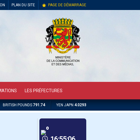
ION
PLAN DU SITE
PAGE DE DÉMARRAGE
MATIONS
LES PRÉFECTURES
BRITISH POUNDS
791.74
YEN JAPN
4.0293
º
16:55:07