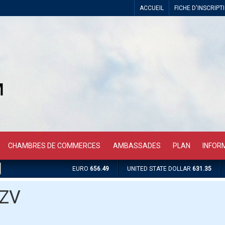
ACCUEIL
FICHE D'INSCRIPT
CHAMBRES DE COMMERCES
AMBASSADES
PLAN
INFOR
EURO
656.49
UNITED STATE DOLLAR
631.35
ZV